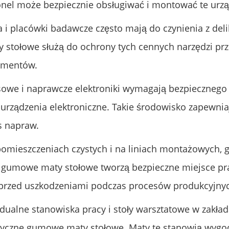
sonel może bezpiecznie obsługiwać i montować te urzą
a i placówki badawcze często mają do czynienia z de
 stołowe służą do ochrony tych cennych narzędzi pr
ymentów.
sowe i naprawcze elektroniki wymagają bezpiecznego
urządzenia elektroniczne. Takie środowisko zapewni
s napraw.
pomieszczeniach czystych i na liniach montażowych, 
ne gumowe maty stołowe tworzą bezpieczne miejsce p
 przed uszkodzeniami podczas procesów produkcyjny
idualne stanowiska pracy i stoły warsztatowe w zakł
tyczne gumowe maty stołowe. Maty te stanowią wygo