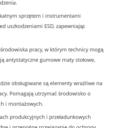
dzenia.
likatnym sprzętem i instrumentami
zed uszkodzeniami ESD, zapewniając
 środowiska pracy, w którym technicy mogą
ają antystatyczne gumowe maty stołowe,
gdzie obsługiwane są elementy wrażliwe na
racy. Pomagają utrzymać środowisko o
ch i montażowych.
adach produkcyjnych i przeładunkowych
dne i przenośne rozwiązanie do ochrony