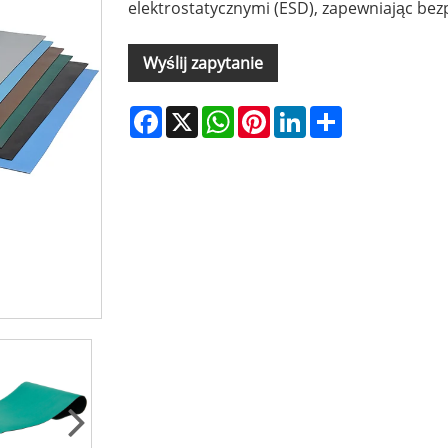
elektrostatycznymi (ESD), zapewniając bez
Wyślij zapytanie
Facebook
X
WhatsApp
Pinterest
LinkedIn
Share