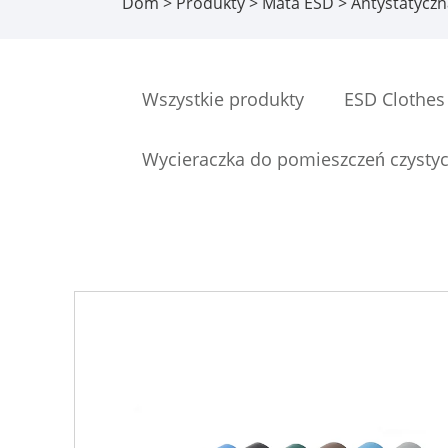
Dom
>
Produkty
>
Mata ESD
> Antystatycz
Wszystkie produkty
ESD Clothes
Wycieraczka do pomieszczeń czysty