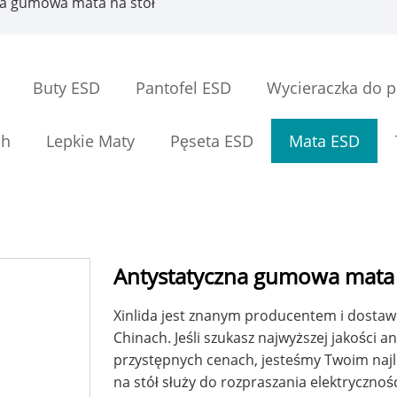
na gumowa mata na stół
Buty ESD
Pantofel ESD
Wycieraczka do p
ch
Lepkie Maty
Pęseta ESD
Mata ESD
Antystatyczna gumowa mata 
Xinlida jest znanym producentem i dosta
Chinach. Jeśli szukasz najwyższej jakości
przystępnych cenach, jesteśmy Twoim na
na stół służy do rozpraszania elektryczno