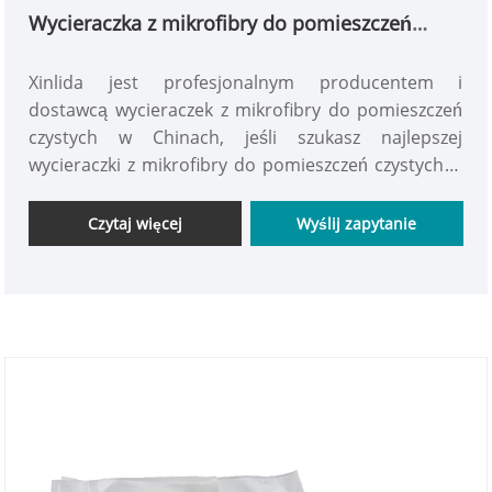
Wycieraczka z mikrofibry do pomieszczeń
czystych
Xinlida jest profesjonalnym producentem i
dostawcą wycieraczek z mikrofibry do pomieszczeń
czystych w Chinach, jeśli szukasz najlepszej
wycieraczki z mikrofibry do pomieszczeń czystych w
niskiej cenie, skonsultuj się z nami teraz!
Wycieraczka z mikrofibry do pomieszczeń czystych
Czytaj więcej
Wyślij zapytanie
to wysoce wyspecjalizowane narzędzie czyszczące
przeznaczone do stosowania w wymagających
środowiskach pomieszczeń czystych.