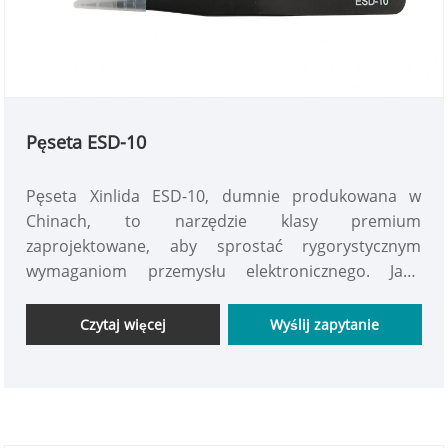
Pęseta ESD-10
Pęseta Xinlida ESD-10, dumnie produkowana w
Chinach, to narzędzie klasy premium
zaprojektowane, aby sprostać rygorystycznym
wymaganiom przemysłu elektronicznego. Jako
wiodący producent i dostawca, Xinlida gwarantuje,
że każda pęseta ESD-10 spełnia najwyższe standardy
Czytaj więcej
Wyślij zapytanie
kontroli jakości, co czyni ją niezawodnym wyborem
dla profesjonalistów na całym świecie.