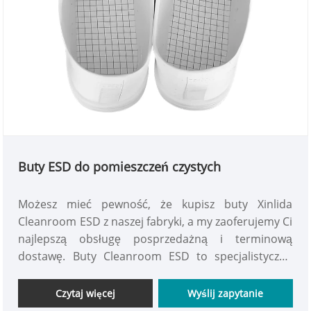
Buty ESD do pomieszczeń czystych
Możesz mieć pewność, że kupisz buty Xinlida
Cleanroom ESD z naszej fabryki, a my zaoferujemy Ci
najlepszą obsługę posprzedażną i terminową
dostawę. Buty Cleanroom ESD to specjalistyczne
obuwie przeznaczone dla pracowników, którzy
pracują w bardzo wrażliwych obszarach i są podatni
Czytaj więcej
Wyślij zapytanie
na wyładowania elektrostatyczne.