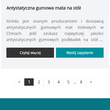
Antystatyczna gumowa mata na stół
Xinlida jest znanym producentem i dostawcą
antystatycznych gumowych mat stołowych w
Chinach. Jeśli szukasz najwyższej jakości
antystatycznych gumowych podkładek na stół w
przystępnych cenach, jesteśmy Twoim najlepszym
partnerem. Antystatyczna gumowa mata na stół
Czytaj więcej
Wyślij zapytanie
służy do rozpraszania elektryczności statycznej i
ochrony przed wyładowaniami elektrostatycznymi
(ESD), zapewniając bezpieczne i wydajne środowisko
pracy.
<
1
2
3
4
5
...
8
>