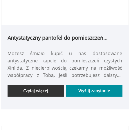
Antystatyczny pantofel do pomieszczeń
czystych
Możesz śmiało kupić u nas dostosowane
antystatyczne kapcie do pomieszczeń czystych
Xinlida. Z niecierpliwością czekamy na możliwość
współpracy z Tobą. Jeśli potrzebujesz dalszych
informacji, nie wahaj się z nami skontaktować.
Zapewniamy szybką reakcję. Antystatyczne kapcie
Czytaj więcej
Wyślij zapytanie
do pomieszczeń czystych to specjalistyczne obuwie
dostosowane specjalnie dla osób pracujących w
pomieszczeniach czystych. Kapcie te skutecznie
zapobiegają gromadzeniu się ładunków
elektrostatycznych, chroniąc w ten sposób delikatny