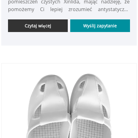
pomieszczeń czystych Xinlida, mając nadzieję, że
pomożemy Ci lepiej zrozumieć antystatyczny
kombinezon do pomieszczeń czystych. Zapraszamy
nowych i starych klientów do dalszej współpracy z
Czytaj więcej
Wyślij zapytanie
nami w celu tworzenia lepszej przyszłości!
Antystatyczne kombinezony do pomieszczeń
czystych to odzież ochronna przeznaczona do
stosowania w środowiskach pomieszczeń czystych,
gdzie kontrola wyładowań elektrostatycznych (ESD)
ma kluczowe znaczenie.