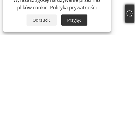
wyrażasz zgodę na używanie przez nas
plików cookie.
Polityka prywatności
Odrzucić
Przyjąć
+86-769-87989708
dgdgxld@163.com