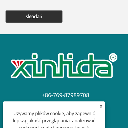
składać
+86-769-87989708
X
dgdgxld@163.com
Używamy plików cookie, aby zapewnić
lepszą jakość przeglądania, analizować
ruch w witrynie i personalizować